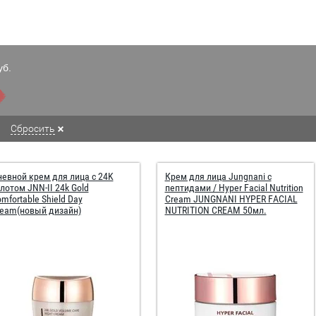
уб.
Сбросить
евной крем для лица с 24K
Крем для лица Jungnani с
лотом JNN-II 24k Gold
пептидами / Hyper Facial Nutrition
mfortable Shield Day
Cream JUNGNANI HYPER FACIAL
eam(новый дизайн)
NUTRITION CREAM 50мл.