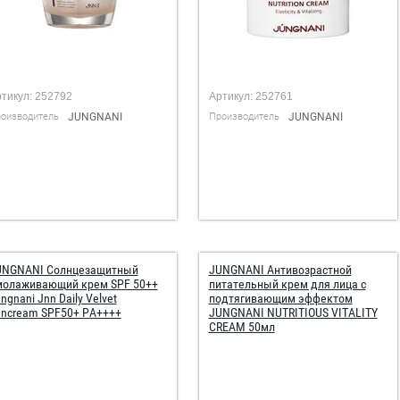
тикул:
252792
Артикул:
252761
оизводитель
JUNGNANI
Производитель
JUNGNANI
UNGNANI Солнцезащитный
JUNGNANI Антивозрастной
молаживающий крем SPF 50++
питательный крем для лица с
ngnani Jnn Daily Velvet
подтягивающим эффектом
uncream SPF50+ PA++++
JUNGNANI NUTRITIOUS VITALITY
CREAM 50мл