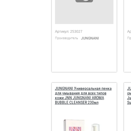
Артикул:
253027
Ар
Производитель
JUNGNANI
Пр
JUNGNANI Универсальная пенка
J
для умывания для всех типов
о
кожи JNN JUNGNANI AROMA
Ju
BUBBLE CLEANSER 230мл
S