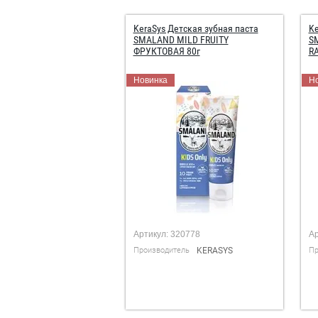
KeraSys Детская зубная паста
Ke
SMALAND MILD FRUITY
S
ФРУКТОВАЯ 80г
R
Новинка
Н
Артикул:
320778
Ар
Производитель
KERASYS
Пр