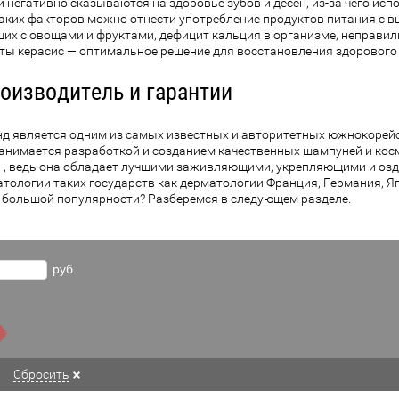
негативно сказываются на здоровье зубов и десен, из-за чего исп
таких факторов можно отнести употребление продуктов питания с 
х с овощами и фруктами, дефицит кальция в организме, неправильн
сты керасис — оптимальное решение для восстановления здорового 
производитель и гарантии
 является одним из самых известных и авторитетных южнокорейс
нимается разработкой и созданием качественных шампуней и косм
та , ведь она обладает лучшими заживляющими, укрепляющими и о
тологии таких государств как дерматологии Франция, Германия, Яп
т большой популярности? Разберемся в следующем разделе.
руб.
Сбросить