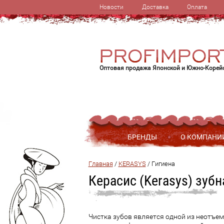
Новости
Доставка
Оплата
Оптовая продажа Японской и Южно-Корей
БРЕНДЫ
О КОМПАНИ
Главная
 / 
KERASYS
 / 
Гигиена
Керасис (Kerasys) зубн
Чистка зубов является одной из неотъем