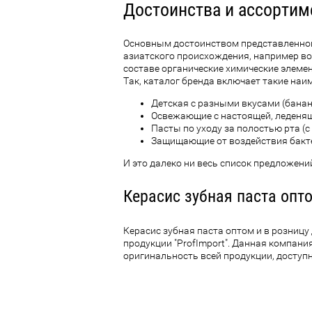
Достоинства и ассортиме
Основным достоинством представленной
азиатского происхождения, например вос
составе органические химические элемен
Так, каталог бренда включает такие наи
Детская с разными вкусами (банан,
Освежающие с настоящей, леденящ
Пасты по уходу за полостью рта (
Защищающие от воздействия бактер
И это далеко ни весь список предложени
Керасис зубная паста опт
Керасис зубная паста оптом и в розниц
продукции "ProfImport". Данная компан
оригинальность всей продукции, доступ