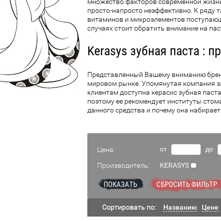
множество факторов современной жизни 
просто-напросто неэффективно. К ряду 
витаминов и микроэлементов поступающи
случаях стоит обратить внимание на па
Kerasys зубная паста : 
Представленный Вашему вниманию бренд
мировом рынке. Упомянутая компания за
клиентам доступна керасис зубная пас
поэтому ее рекомендует институты стома
данного средства и почему она набирае
от
до
Цена:
Производитель:
KERASYS
ПОКАЗАТЬ
СБРОСИТЬ ФИЛЬТР
Сортировать по:
Названию
Цене