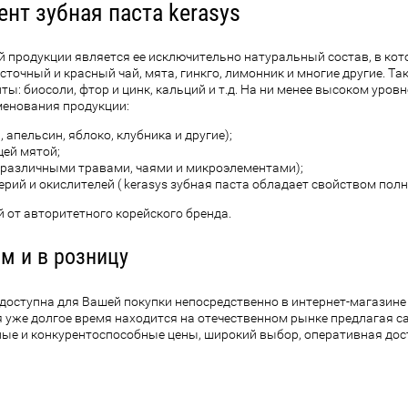
нт зубная паста kerasys
 продукции является ее исключительно натуральный состав, в кот
точный и красный чай, мята, гинкго, лимонник и многие другие. Так
ты: биосоли, фтор и цинк, кальций и т.д. На ни менее высоком уров
менования продукции:
 апельсин, яблоко, клубника и другие);
ей мятой;
с различными травами, чаями и микроэлементами);
ий и окислителей ( kerasys зубная паста обладает свойством полн
й от авторитетного корейского бренда.
ом и в розницу
у доступна для Вашей покупки непосредственно в интернет-магазин
ия уже долгое время находится на отечественном рынке предлагая 
ные и конкурентоспособные цены, широкий выбор, оперативная дос