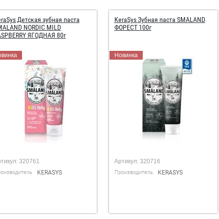
raSys Детская зубная паста
KeraSys Зубная паста SMALAND
MALAND NORDIC MILD
ФОРЕСТ 100г
ASPBERRY ЯГОДНАЯ 80г
овинка
Новинка
тикул:
320761
Артикул:
320716
оизводитель
KERASYS
Производитель
KERASYS