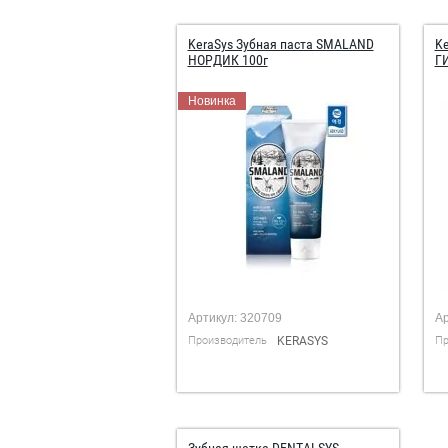
KeraSys Зубная паста SMALAND
Ke
НОРДИК 100г
Г
Новинка
Артикул:
320709
Ар
Производитель
KERASYS
Пр
Зубная щетка DENTALSYS