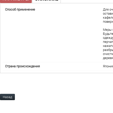
Способ применение
Для оч
остави
кафеля
поверх
Меры п
Будьте
одежд
перчат
нажат
разбры
очистк
деревя
Страна происхождения
Япони
Назад