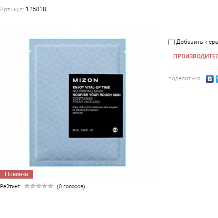
Артикул:
125018
Добавить к ср
ПРОИЗВОДИТЕ
поделиться
Новинка
Рейтинг:
(0 голосов)